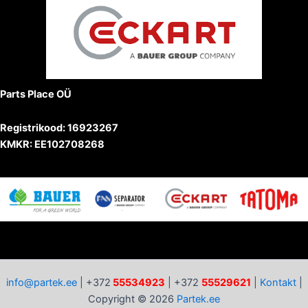
Parts Place OÜ
Registrikood: 16923267
KMKR: EE102708268
info@partek.ee
| +372
55534923
| +372
55529621
|
Kontakt
|
Copyright © 2026
Partek.ee