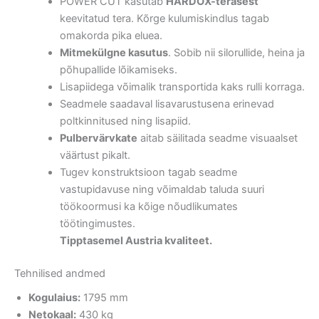
POWER CUT kasutab
HARDOX-terasest
keevitatud tera. Kõrge kulumiskindlus tagab
omakorda pika eluea.
Mitmekülgne kasutus
. Sobib nii silorullide, heina ja
põhupallide lõikamiseks.
Lisapiidega võimalik transportida kaks rulli korraga.
Seadmele saadaval lisavarustusena erinevad
poltkinnitused ning lisapiid.
Pulbervärvkate
aitab säilitada seadme visuaalset
väärtust pikalt.
Tugev konstruktsioon tagab seadme
vastupidavuse ning võimaldab taluda suuri
töökoormusi ka kõige nõudlikumates
töötingimustes.
Tipptasemel Austria kvaliteet.
Tehnilised andmed
Kogulaius:
1795 mm
Netokaal:
430 kg