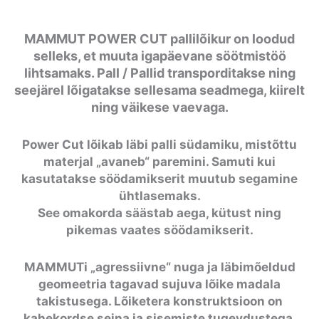
MAMMUT POWER CUT pallilõikur on loodud
selleks, et muuta igapäevane söötmistöö
lihtsamaks. Pall / Pallid transporditakse ning
seejärel lõigatakse sellesama seadmega, kiirelt
ning väikese vaevaga.
Power Cut lõikab läbi palli südamiku, mistõttu
materjal „avaneb“ paremini. Samuti kui
kasutatakse söödamikserit muutub segamine
ühtlasemaks.
See omakorda säästab aega, kütust ning
pikemas vaates söödamikserit.
MAMMUTi „agressiivne“ nuga ja läbimõeldud
geomeetria tagavad sujuva lõike madala
takistusega. Lõiketera konstruktsioon on
kahekordse seina ja sisemiste tugevdustega,